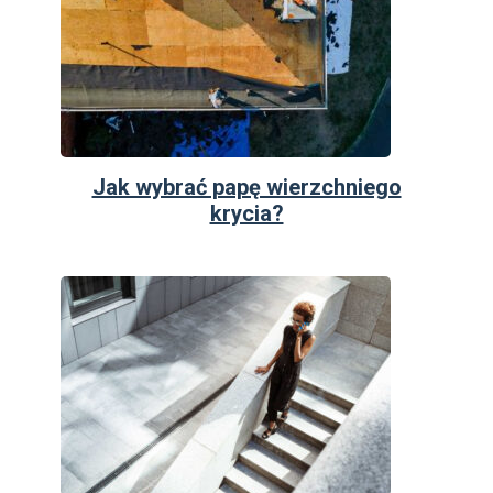
Jak wybrać papę wierzchniego
krycia?