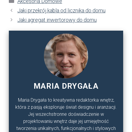
Kategorie
Akcesoria Domowe
Jaki przekrój kabla od licznika do domu
Jaki agregat inwertorowy do domu
MARIA DRYGAŁA
Maria Drygała to kreatywna redaktorka wnętrz,
która z pasją eksploruje świat designu i aranżacji.
Jej wszechstronne doświadczenie w
projektowaniu wnętrz daje jej umiejętność
tworzenia unikalnych, funkcjonalnych i stylowych