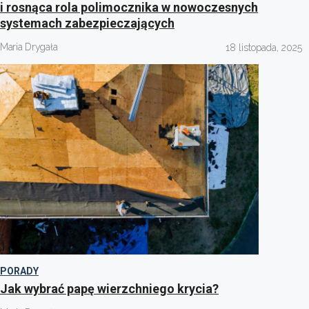
i rosnąca rola polimocznika w nowoczesnych
systemach zabezpieczających
Maria Drygała
18 listopada, 2025
PORADY
Jak wybrać papę wierzchniego krycia?