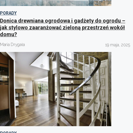
PORADY
Donica drewniana ogrodowa i gadżety do ogrodu –
jak stylowo zaaranżować zieloną przestrzeń wokół
domu?
Maria Drygała
19 maja, 2025