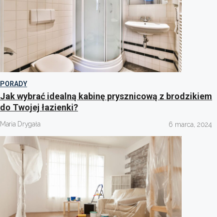
PORADY
Jak wybrać idealną kabinę prysznicową z brodzikiem
do Twojej łazienki?
Maria Drygała
6 marca, 2024