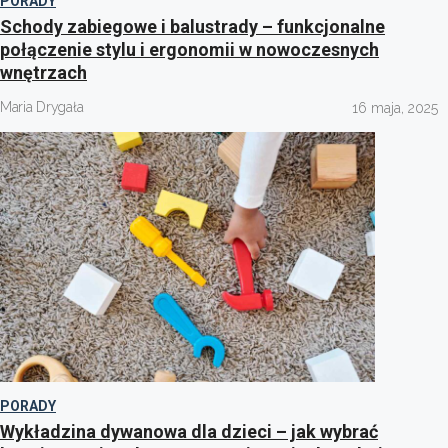
PORADY
Schody zabiegowe i balustrady – funkcjonalne
połączenie stylu i ergonomii w nowoczesnych
wnętrzach
Maria Drygała
16 maja, 2025
PORADY
Wykładzina dywanowa dla dzieci – jak wybrać