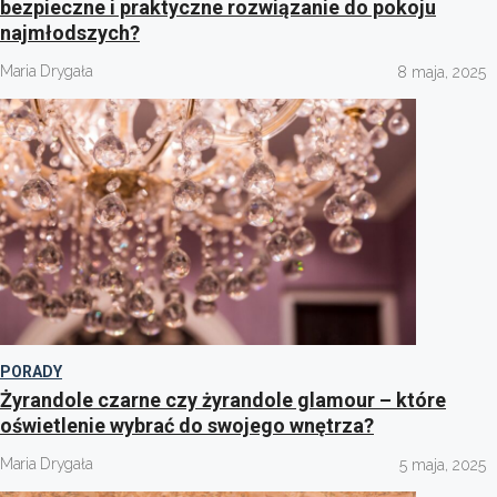
bezpieczne i praktyczne rozwiązanie do pokoju
najmłodszych?
Maria Drygała
8 maja, 2025
PORADY
Żyrandole czarne czy żyrandole glamour – które
oświetlenie wybrać do swojego wnętrza?
Maria Drygała
5 maja, 2025