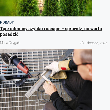
PORADY
Tuje odmiany szybko rosnące – sprawdź, co warto
posadzić
Maria Drygała
28 listopada, 2024