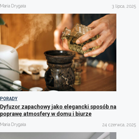
Maria Drygała
3 lipca, 2025
PORADY
Dyfuzor zapachowy jako elegancki sposób na
poprawę atmosfery w domu i biurze
Maria Drygała
24 czerwca, 2025