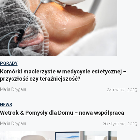
PORADY
Komórki macierzyste w medycynie estetycznej –
przyszłość czy teraźniejszość?
Maria Drygała
24 marca, 2025
NEWS
Wetrok & Pomysły dla Domu – nowa współpraca
Maria Drygała
26 stycznia, 2025