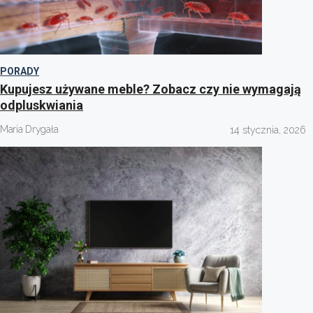
PORADY
Kupujesz używane meble? Zobacz czy nie wymagają
odpluskwiania
Maria Drygała
14 stycznia, 2026