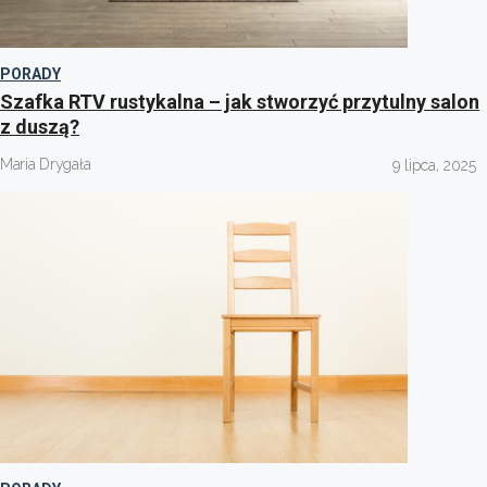
PORADY
Szafka RTV rustykalna – jak stworzyć przytulny salon
z duszą?
Maria Drygała
9 lipca, 2025