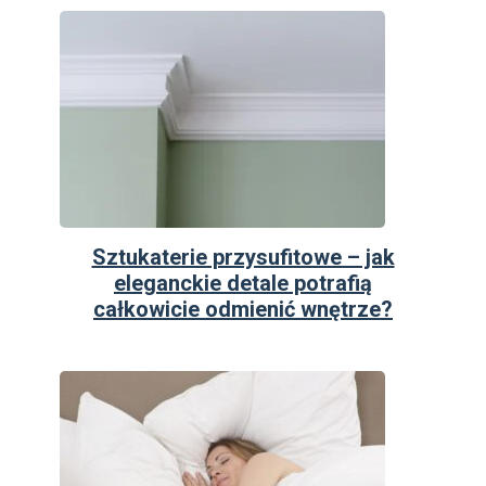
Sztukaterie przysufitowe – jak
eleganckie detale potrafią
całkowicie odmienić wnętrze?