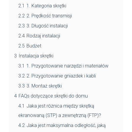
2.1
1. Kategoria skrętki
2.2
2. Prędkość transmisji
2.3
3. Długość instalacji
2.4
Rodzaj instalacji
2.5
Budżet
3
Instalacja skrętki
3.1
1. Przygotowanie narzędzi i materiałów
3.2
2. Przygotowanie gniazdek i kabli
3.3
3. Montaż skrętki
4
FAQs dotyczące skrętki do domu
4.1
Jaka jest różnica między skrętką
ekranowaną (STP) a zewnętrzną (FTP)?
4.2
Jaka jest maksymalna odległość, jaką