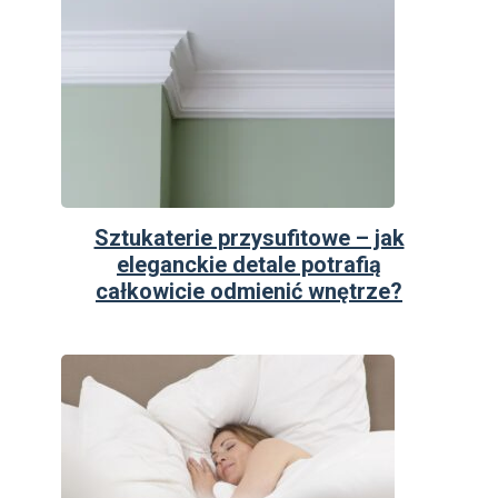
Sztukaterie przysufitowe – jak
eleganckie detale potrafią
całkowicie odmienić wnętrze?