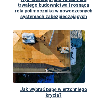
trwałego budownictwa i rosnąca
rola polimocznika w nowoczesnych
systemach zabezpieczających
Jak wybrać papę wierzchniego
krycia?