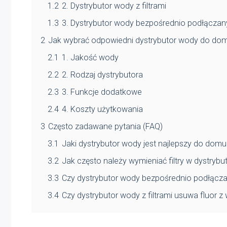
1.2
2. Dystrybutor wody z filtrami
1.3
3. Dystrybutor wody bezpośrednio podłączan
2
Jak wybrać odpowiedni dystrybutor wody do do
2.1
1. Jakość wody
2.2
2. Rodzaj dystrybutora
2.3
3. Funkcje dodatkowe
2.4
4. Koszty użytkowania
3
Często zadawane pytania (FAQ)
3.1
Jaki dystrybutor wody jest najlepszy do domu
3.2
Jak często należy wymieniać filtry w dystrybut
3.3
Czy dystrybutor wody bezpośrednio podłącza
3.4
Czy dystrybutor wody z filtrami usuwa fluor z