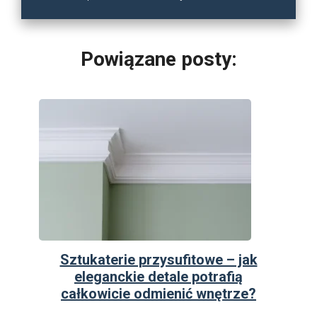
Powiązane posty:
Sztukaterie przysufitowe – jak
eleganckie detale potrafią
całkowicie odmienić wnętrze?