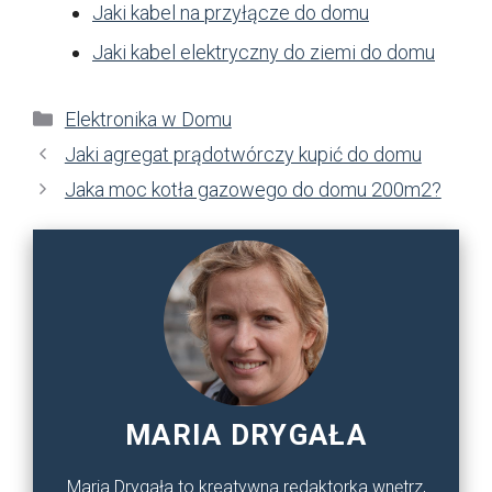
Jaki kabel na przyłącze do domu
Jaki kabel elektryczny do ziemi do domu
Kategorie
Elektronika w Domu
Jaki agregat prądotwórczy kupić do domu
Jaka moc kotła gazowego do domu 200m2?
MARIA DRYGAŁA
Maria Drygała to kreatywna redaktorka wnętrz,