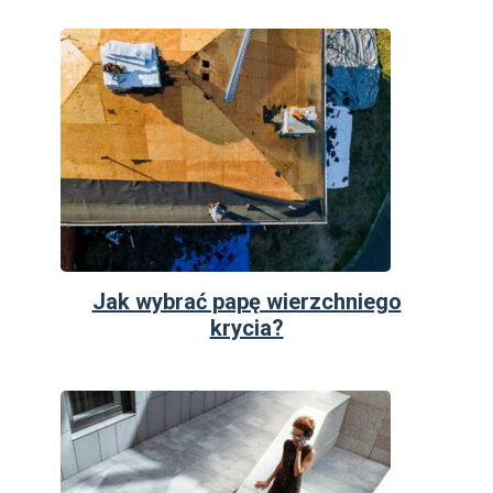
Jak wybrać papę wierzchniego
krycia?