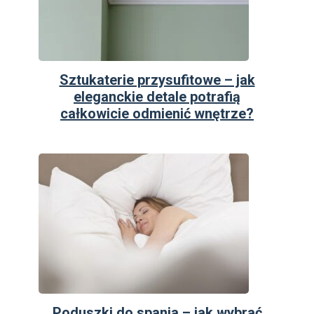
Sztukaterie przysufitowe – jak
eleganckie detale potrafią
całkowicie odmienić wnętrze?
Poduszki do spania – jak wybrać