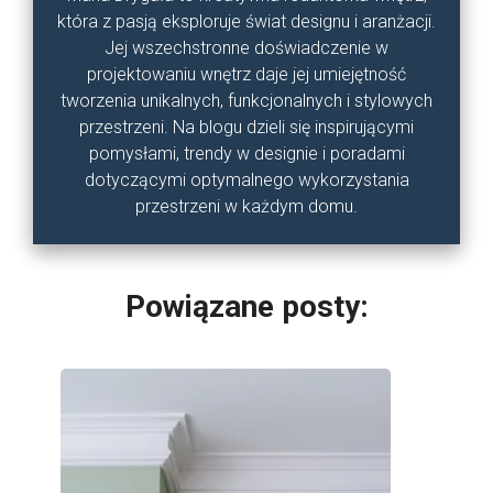
która z pasją eksploruje świat designu i aranżacji.
Jej wszechstronne doświadczenie w
projektowaniu wnętrz daje jej umiejętność
tworzenia unikalnych, funkcjonalnych i stylowych
przestrzeni. Na blogu dzieli się inspirującymi
pomysłami, trendy w designie i poradami
dotyczącymi optymalnego wykorzystania
przestrzeni w każdym domu.
Powiązane posty: